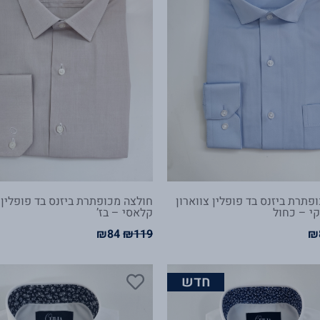
פתרת ביזנס בד פופלין צווארון
חולצה מכופתרת ביזנס בד פופלין 
י – כחול
קלאסי – בז’
₪
84
₪
119
₪
חיר
המחיר
המחיר
המחיר
ורי
הנוכחי
המקורי
הנוכחי
:
הוא:
היה:
הוא:
חדש
₪84.
₪119.
₪84.
₪11