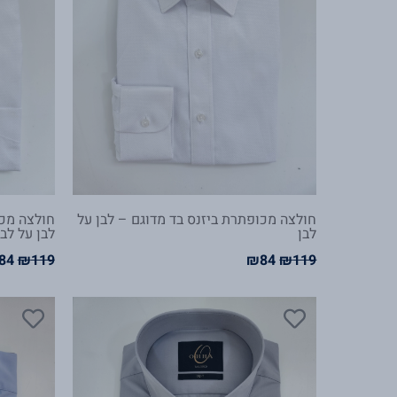
חולצה מכופתרת ביזנס בד מדוגם – לבן על
חולצה מכו
לבן
לבן על לבן
84
₪
119
₪
84
₪
119
המחיר
המחיר
המ
המקורי
הנוכחי
המק
היה:
הוא:
היה
9.
₪84.
₪119.