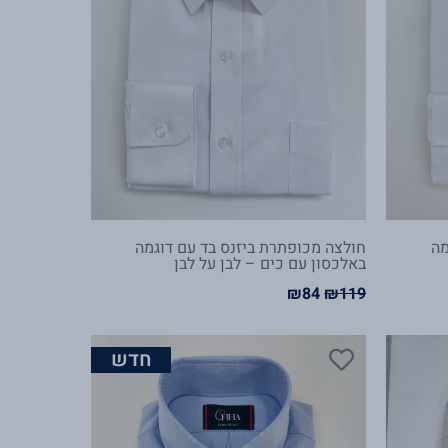
מה
חולצה מכופתרת ביזנס בד עם דוגמה
באלכסון עם כים – לבן על לבן
₪
84
₪
119
המחיר
המחיר
המקורי
הנוכחי
היה:
הוא:
חדש
₪84.
₪119.