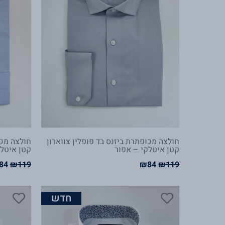
חולצה מכופתרת ביזנס בד פופלין צווארון
חולצה מכו
קטן איטלקי – אפור
קטן איטלק
84
₪
119
₪
84
₪
119
המחיר
המחיר
המ
המקורי
הנוכחי
המק
היה:
הוא:
היה
חדש
9.
₪84.
₪119.