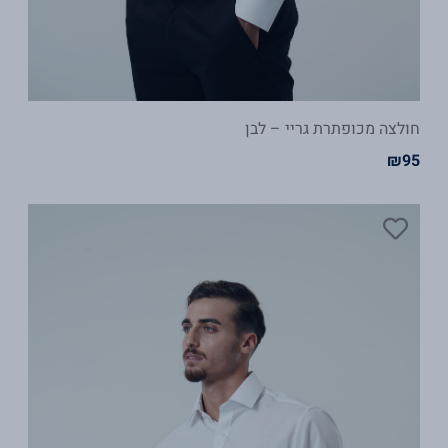
חולצה מכופתרת גריי – לבן
₪
95