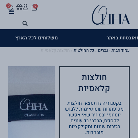
עגלת
ילוג
לתוכן
0
0
קניות
תוכן
>
>
משלוחים לכל הארץ
עמוד הבית
/
גברים
/
כל החולצות
/ חולצות קלאסיות
חולצות
קלאסיות
בקטגוריה זו תמצאו חולצות
מכופתרות שמתאימות ללבוש
יומיומי ובמחיר שאי אפשר
לפספס, הרכבי בד שונים,
בגזרות שונות ומקולקציות
מובחרות.