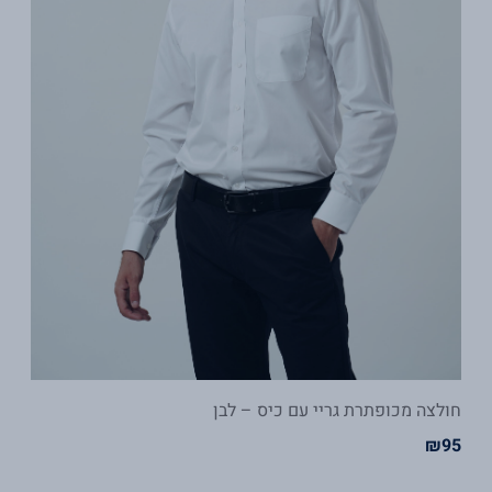
חולצה מכופתרת גריי עם כיס – לבן
₪
95