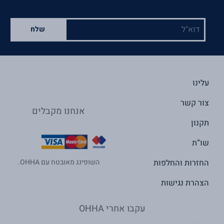
דוא"ל
שלח
עלינו
צור קשר
אנחנו מקבלים
תקנון
שו”ת
החזרות והחלפות
השופינג מאובטח עם OHHA.
הצהרת נגישות
עקבו אחרי OHHA