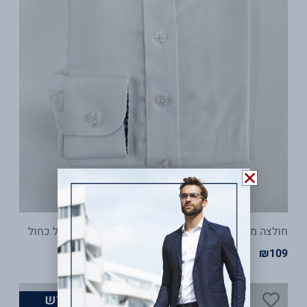
חולצה מכופתרת אופנה לבן – פנים הצווארון והשרוול כחול
₪
109
חדש