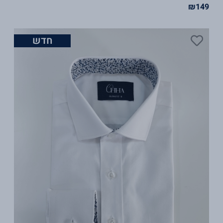
₪
149
חדש