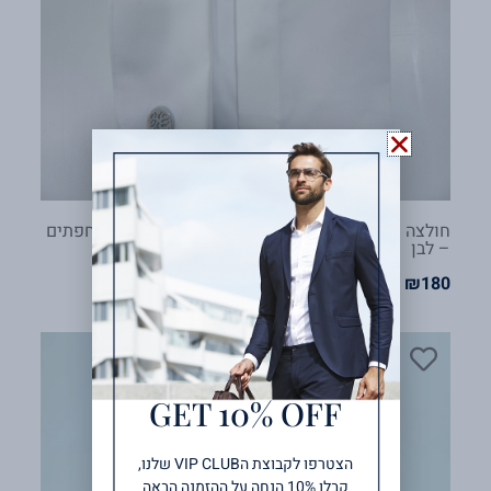
חולצה מכופתרת פרסטיז’ ללא גיהוץ בד טוויל משי חפתים
– לבן
₪
180
GET 10% OFF
הצטרפו לקבוצת הVIP CLUB שלנו,
קבלו 10% הנחה על ההזמנה הבאה