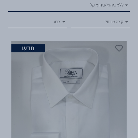
ללא גיהוץ/גיהוץ קל
קצה שרוול
צבע
חדש